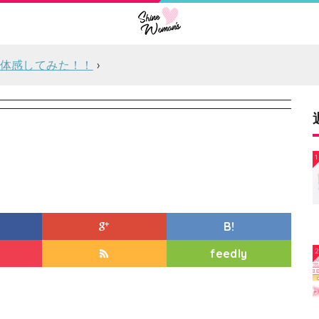
体感してみた！！
1
B!
feedly