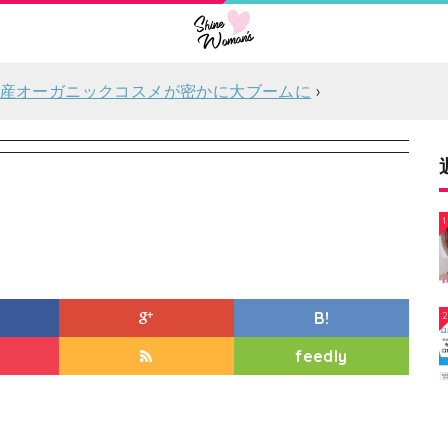
産オーガニックコスメが密かに大ブームに
1
B!
feedly