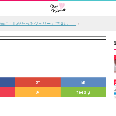
当に「肌がたべるジェリー」で凄い！！
1
B!
feedly