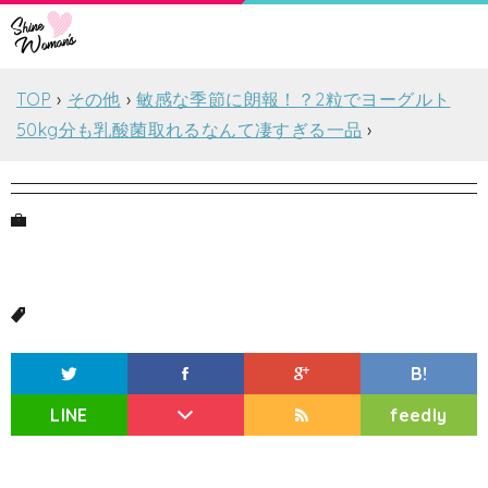
TOP
その他
敏感な季節に朗報！？2粒でヨーグルト
50kg分も乳酸菌取れるなんて凄すぎる一品
B!
LINE
feedly