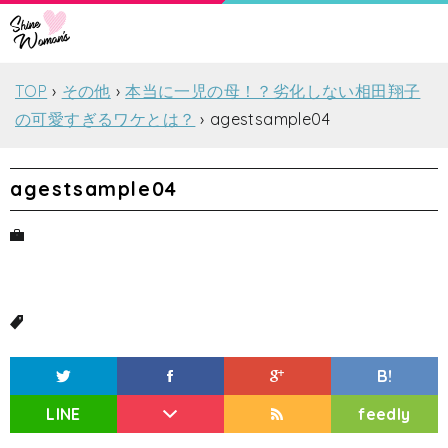
TOP
その他
本当に一児の母！？劣化しない相田翔子
の可愛すぎるワケとは？
agestsample04
agestsample04
B!
LINE
feedly