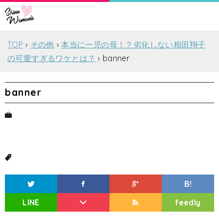
TOP
その他
本当に一児の母！？劣化しない相田翔子
の可愛すぎるワケとは？
banner
banner
B!
LINE
feedly