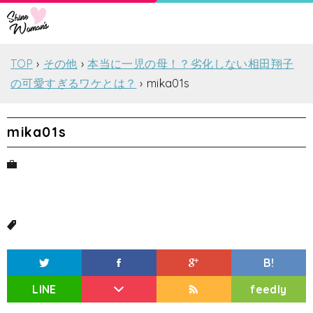
TOP
その他
本当に一児の母！？劣化しない相田翔子
の可愛すぎるワケとは？
mika01s
mika01s
B!
LINE
feedly