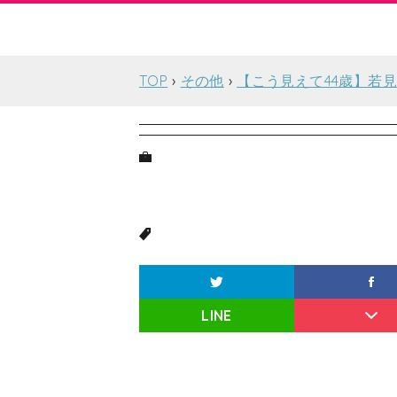
TOP
その他
【こう見えて44歳】若
LINE