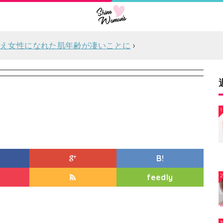
見え女性になれた肌年齢が凄いことに
1
B!
feedly
3