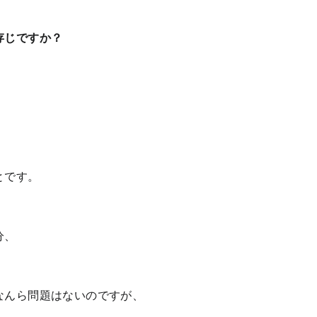
存じですか？
とです。
、
分、
なんら問題はないのですが、