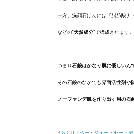
一方、洗顔石けんには『脂肪酸ナ
などの”
天然成分
”で構成されます
つまり
石鹸はかなり肌に優しいん
その石鹸のなかでも界面活性剤や
ノーファンデ肌を作り出す用の石
P.G.C.D（ペー・ジェー・セー・