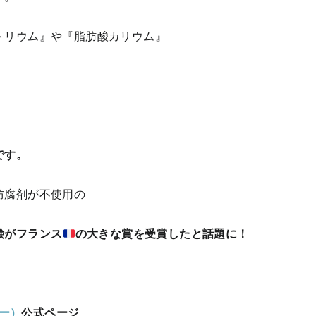
トリウム』や『脂肪酸カリウム』
。
です。
防腐剤が不使用の
鹸がフランス
の大きな賞を受賞したと話題に！
デー）
公式ページ