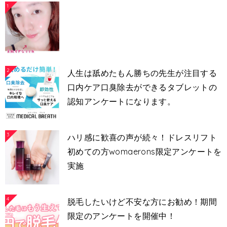
1
2
人生は舐めたもん勝ちの先生が注目する
口内ケア口臭除去ができるタブレットの
認知アンケートになります。
3
ハリ感に歓喜の声が続々！ドレスリフト
初めての方womaerons限定アンケートを
実施
4
脱毛したいけど不安な方にお勧め！期間
限定のアンケートを開催中！