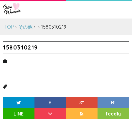
TOP
その他
1580310219
1580310219
B!
LINE
feedly