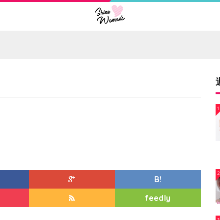
1
B!
feedly
3