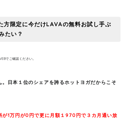
た方限定に今だけLAVAの無料お試し手ぶ
みたい？
EBでご確認ください。
ん。日本１位のシェアを誇るホットヨガだからこそ
が1万円が0円で更に月額１970円で３カ月通い放