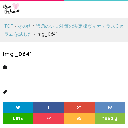
TOP
その他
話題のシミ対策の決定版ヴィオテラスCセ
ラムを試した
img_0641
img_0641
B!
LINE
feedly