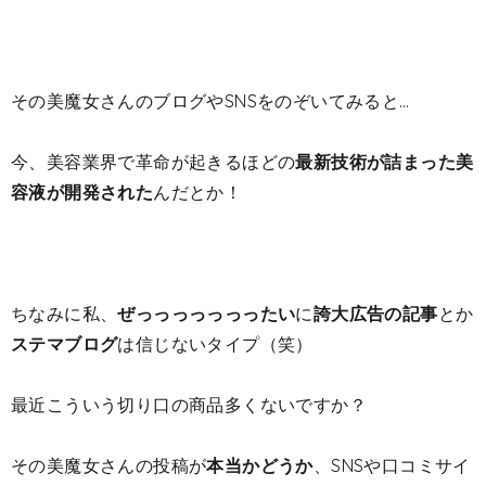
その美魔女さんのブログやSNSをのぞいてみると…
今、美容業界で革命が起きるほどの
最新技術が詰まった美
容液が開発された
んだとか！
ちなみに私、
ぜっっっっっっったい
に
誇大広告の記事
とか
ステマブログ
は信じないタイプ（笑）
最近こういう切り口の商品多くないですか？
その
美魔女さんの投稿が
本当かどうか
、SNSや口コミサイ