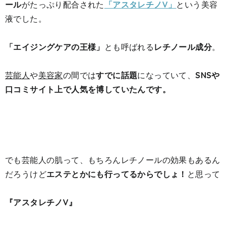
ール
がたっぷり配合された
「アスタレチノV」
という美容
液でした。
「エイジングケアの王様」
とも呼ばれる
レチノール成分
。
芸能人
や
美容家
の間では
すでに話題
になっていて、
SNSや
口コミサイト上で人気を博していたんです。
でも芸能人の肌って、もちろんレチノールの効果もあるん
だろうけど
エステとかにも行ってるからでしょ！
と思って
『アスタレチノV』