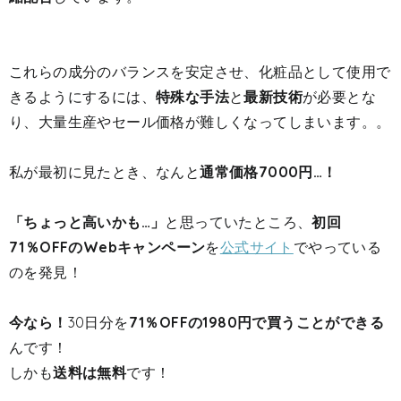
これらの成分のバランスを安定させ、化粧品として使用で
きるようにするには、
特殊な手法
と
最新技術
が必要とな
り、大量生産やセール価格が難しくなってしまいます。。
私が最初に見たとき、なんと
通常価格7000円…！
「ちょっと高いかも…」
と思っていたところ、
初回
71％OFFのWebキャンペーン
を
公式サイト
でやっている
のを発見！
今なら！
30日分を
71％OFFの1980円で買うことができる
んです！
しかも
送料は無料
です！