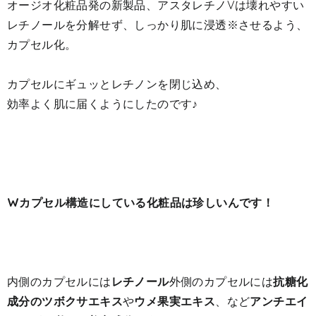
オージオ化粧品発の新製品、アスタレチノVは壊れやすい
レチノールを分解せず、しっかり肌に浸透※させるよう、
カプセル化。
カプセルにギュッとレチノンを閉じ込め、
効率よく肌に届くようにしたのです♪
Wカプセル構造にしている化粧品は珍しいんです！
内側のカプセルには
レチノール
外側のカプセルには
抗糖化
成分のツボクサエキス
や
ウメ果実エキス
、など
アンチエイ