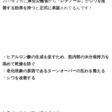
2017年２月に
厚生労働省
から
「レチノール」
が
シワを改
善する効果を持つ
と
正式に承認
されてるんです！
・ヒアルロン酸の生成も促すため、肌内部の水分保持力を
高めて乾燥を防ぐ
・老化現象の原因であるターンオーバーの乱れを整える
・シワを改善する