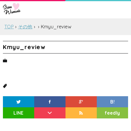
TOP
その他
Kmyu_review
Kmyu_review
B!
LINE
feedly