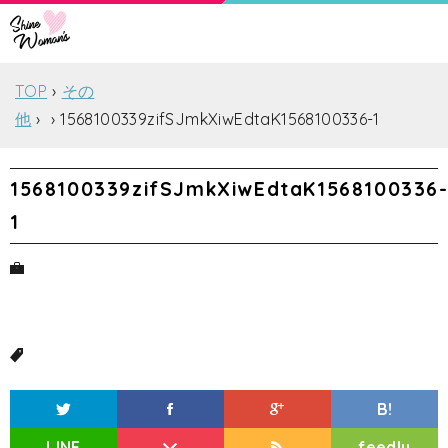
TOP
その
他
1568100339zifSJmkXiwEdtaK1568100336-1
1568100339zifSJmkXiwEdtaK1568100336
1
B!
LINE
feedly