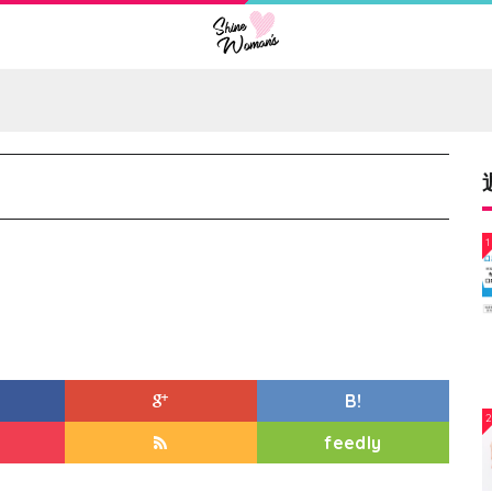
1
B!
feedly