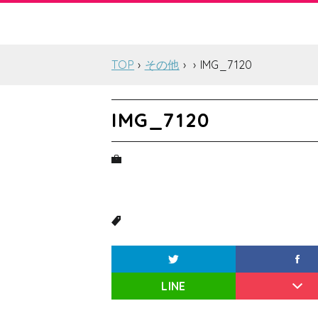
TOP
その他
IMG_7120
IMG_7120
LINE