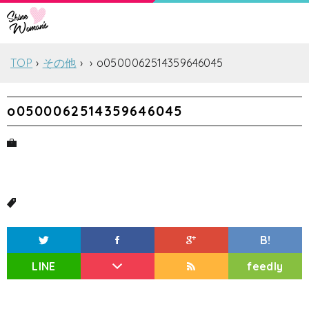
TOP
その他
o0500062514359646045
o0500062514359646045
B!
LINE
feedly