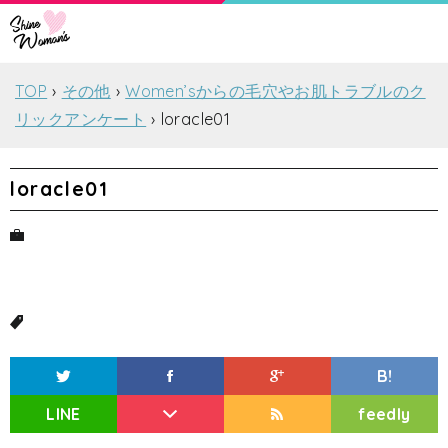
TOP
その他
Women’sからの毛穴やお肌トラブルのク
リックアンケート
loracle01
loracle01
B!
LINE
feedly