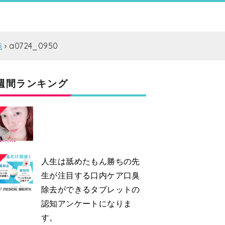
施
a0724_0950
週間ランキング
2
人生は舐めたもん勝ちの先
生が注目する口内ケア口臭
除去ができるタブレットの
認知アンケートになりま
す。