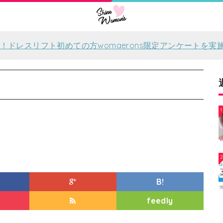
！ドレスリフト初めての方womaerons限定アンケートを実
1
B!
feedly