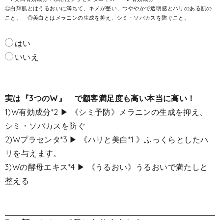
◎白輝肌とはうるおいに満ちて、キメが整い、つややかで透明感とハリのある肌の
こと。 ◎美白とはメラニンの生成を抑え、シミ・ソバカスを防ぐこと。
はい
いいえ
実は『3つのW』 で顧客満足度も高い本当に高い！
1)W有効成分
*2
▶ 《シミ予防》メラニンの生成を抑え、
シミ・ソバカスを防ぐ
2)Wプラセンタ
*3
▶ 《ハリと美白
*1
》ふっくらとしたハ
リを与えます。
3)Wの酵母エキス
*4
▶ 《うるおい》うるおいで満たしと
整える