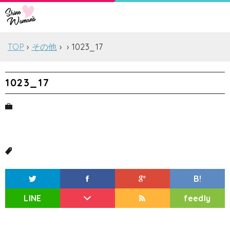
TOP
その他
1023_17
1023_17
B!
LINE
feedly