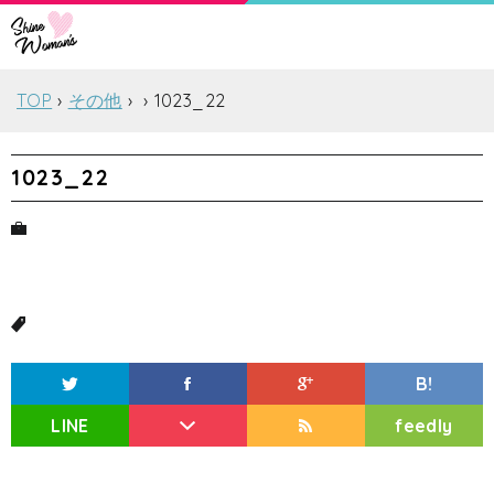
TOP
その他
1023_22
1023_22
B!
LINE
feedly