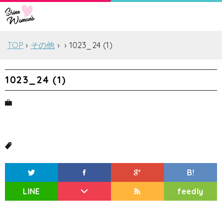
TOP
その他
1023_24 (1)
1023_24 (1)
B!
LINE
feedly