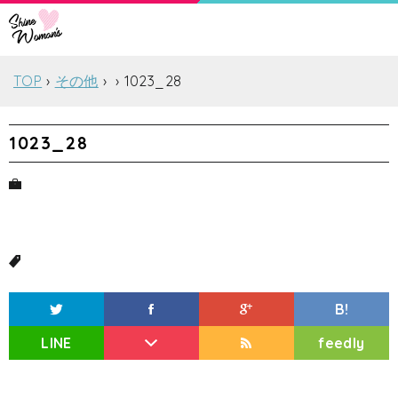
TOP
その他
1023_28
1023_28
B!
LINE
feedly