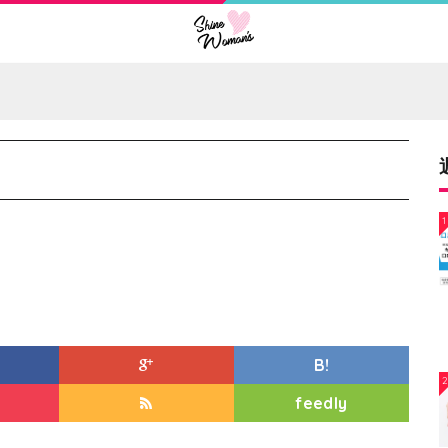
1
B!
feedly