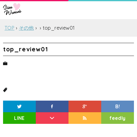
TOP
その他
top_review01
top_review01
B!
LINE
feedly