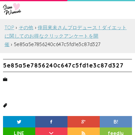
TOP
その他
倖田來未さんプロデュース！ダイエット
に関してのお得なクリックアンケートを開
催
5e85a5e7856240c647c5fd1e3c87d327
5e85a5e7856240c647c5fd1e3c87d327
B!
LINE
feedly