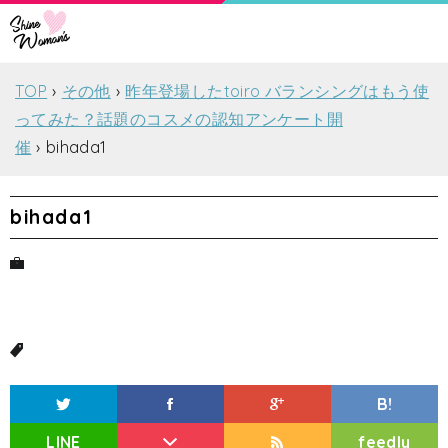
TOP
その他
昨年登場したtoiro バランシングはもう使
ってみた？話題のコスメの認知アンケート開
催
bihada1
bihada1
B!
LINE
feedly