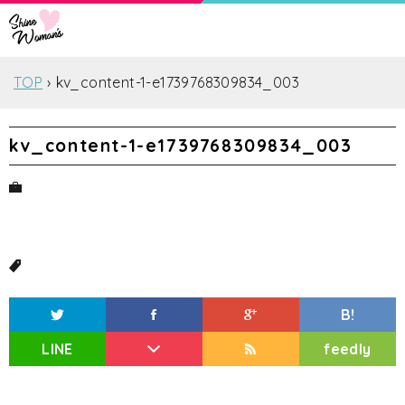
TOP
kv_content-1-e1739768309834_003
kv_content-1-e1739768309834_003
B!
LINE
feedly