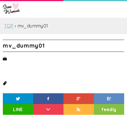
TOP
mv_dummy01
mv_dummy01
B!
LINE
feedly