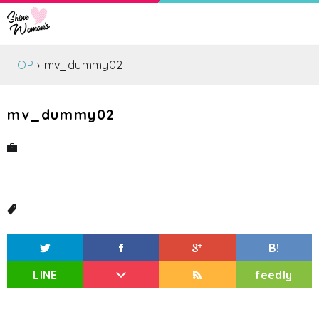
TOP
mv_dummy02
mv_dummy02
B!
LINE
feedly