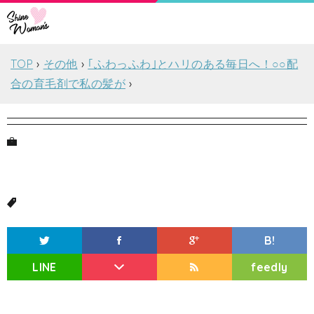
TOP
その他
｢ふわっふわ｣とハリのある毎日へ！○○配
合の育毛剤で私の髪が
B!
LINE
feedly