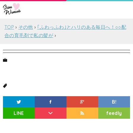
TOP
その他
｢ふわっふわ｣とハリのある毎日へ！○○配
合の育毛剤で私の髪が
B!
LINE
feedly