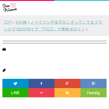
TOP
その他
ノーファンデ女子がこぞってしてるフラ
ンスで1位の1分ケア「PGCD」で角栓ポロリ！
B!
LINE
feedly