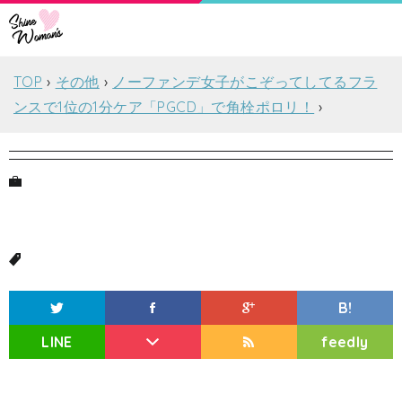
TOP
その他
ノーファンデ女子がこぞってしてるフラ
ンスで1位の1分ケア「PGCD」で角栓ポロリ！
B!
LINE
feedly